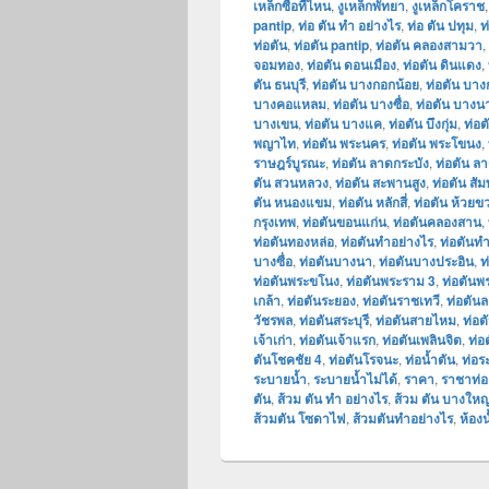
เหล็กซื้อที่ไหน
,
งูเหล็กพัทยา
,
งูเหล็กโคราช
pantip
,
ท่อ ตัน ทํา อย่างไร
,
ท่อ ตัน ปทุม
,
ท
ท่อตัน
,
ท่อตัน pantip
,
ท่อตัน คลองสามวา
,
จอมทอง
,
ท่อตัน ดอนเมือง
,
ท่อตัน ดินแดง
,
ตัน ธนบุรี
,
ท่อตัน บางกอกน้อย
,
ท่อตัน บา
บางคอแหลม
,
ท่อตัน บางซื่อ
,
ท่อตัน บางน
บางเขน
,
ท่อตัน บางแค
,
ท่อตัน บึงกุ่ม
,
ท่อต
พญาไท
,
ท่อตัน พระนคร
,
ท่อตัน พระโขนง
,
ราษฎร์บูรณะ
,
ท่อตัน ลาดกระบัง
,
ท่อตัน ล
ตัน สวนหลวง
,
ท่อตัน สะพานสูง
,
ท่อตัน สัม
ตัน หนองแขม
,
ท่อตัน หลักสี่
,
ท่อตัน ห้วยข
กรุงเทพ
,
ท่อตันขอนแก่น
,
ท่อตันคลองสาน
,
ท่อตันทองหล่อ
,
ท่อตันทำอย่างไร
,
ท่อตันท
บางซื่อ
,
ท่อตันบางนา
,
ท่อตันบางประอิน
,
ท
ท่อตันพระขโนง
,
ท่อตันพระราม 3
,
ท่อตันพ
เกล้า
,
ท่อตันระยอง
,
ท่อตันราชเทวี
,
ท่อตัน
วัชรพล
,
ท่อตันสระบุรี
,
ท่อตันสายไหม
,
ท่อต
เจ้าเก่า
,
ท่อตันเจ้าแรก
,
ท่อตันเพลินจิต
,
ท่อ
ตันโชคชัย 4
,
ท่อตันโรจนะ
,
ท่อน้ำตัน
,
ท่อร
ระบายน้ำ
,
ระบายน้ำไม่ได้
,
ราคา
,
ราชาท่อ
ตัน
,
ส้วม ตัน ทํา อย่างไร
,
ส้วม ตัน บางใหญ
ส้วมตัน โซดาไฟ
,
ส้วมตันทําอย่างไร
,
ห้องน