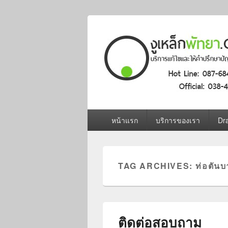
งูเหล็กพัทยา.c
บริการแก้ไขปัญหาท่อตันด้วย งูเหล็ก
Primary
หน้าแรก
บริการของเรา
Dra
menu
TAG ARCHIVES:
ท่อตัน
ติดต่อสอบถาม