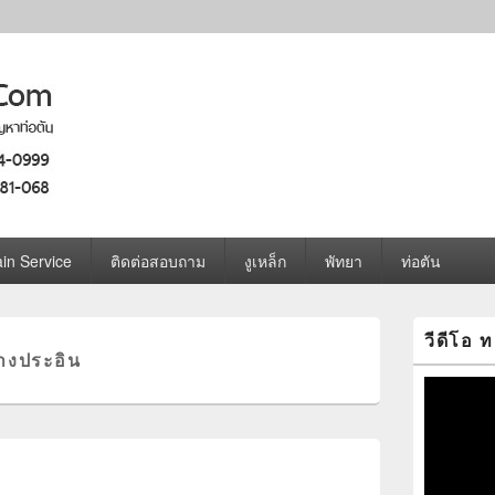
om
in Service
ติดต่อสอบถาม
งูเหล็ก
พัทยา
ท่อตัน
Primary
วีดีโอ 
Sidebar
บางประอิน
Widget
Area