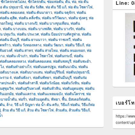
,
ชักโครกกดไม่ลง
,
ชักโครกตัน
,
ซ่อมท่อตัน
,
ตัน
,
ท่อ
,
ท่อ ตัน
Line: 
่อ ตัน ปทุมธานี
,
ท่อ ตัน รังสิต
,
ท่อ ตัน วิธี แก้
,
ท่อ ตัน โซดาไฟ
,
ท่อตัน คลองเตย
,
ท่อตัน คันนายาว
,
ท่อตัน จตุจักร
,
ท่อตัน
ท่อตัน ดุสิต
,
ท่อตัน ตลิ่งชัน
,
ท่อตัน ทวีวัฒนา
,
ท่อตัน ทุ่งครุ
,
ท่อ
งกอกใหญ่
,
ท่อตัน บางกะปิ
,
ท่อตัน บางขุนเทียน
,
ท่อตัน
า
,
ท่อตัน บางบอน
,
ท่อตัน บางพลัด
,
ท่อตัน บางรัก
,
ท่อตัน
ัน ปทุมวัน
,
ท่อตัน ประเวศ
,
ท่อตัน ป้อมปราบศัตรูพ่าย
,
ท่อตัน
ท่อตัน มีนบุรี
,
ท่อตัน ยานนาวา
,
ท่อตัน ราชเทวี
,
ท่อตัน
าดพร้าว
,
ท่อตัน วังทองหลาง
,
ท่อตัน วัฒนา
,
ท่อตัน วิธีแก้
,
ท่อ
พันธวงศ์
,
ท่อตัน สาทร
,
ท่อตัน สายไหม
,
ท่อตัน หนองจอก
,
ท่อ
วาง
,
ท่อตัน เจ้าเก่า
,
ท่อตัน โซดาไฟ
,
ท่อตันกระบี่
,
ท่อตัน
ท่อตันคลองหลวง
,
ท่อตันคลองเตย
,
ท่อตันชลบุรี
,
ท่อตันชะอำ
,
ำไง
,
ท่อตันทําอย่างไร
,
ท่อตันนครปฐม
,
ท่อตันนวมิน
,
ท่อตัน
่อตันบางแค
,
ท่อตันบางแสน
,
ท่อตันบุรีรัมย์
,
ท่อตันปทุมธานี
,
ระราม 4
,
ท่อตันพังงา
,
ท่อตันพัทยา
,
ท่อตันมีนบุรี
,
ท่อตันร่ม
ลาดประเค้า
,
ท่อตันลำสาลี
,
ท่อตันวังน้อย
,
ท่อตันวังหิน
,
ท่อตัน
ันสุขุมวิท
,
ท่อตันสุวินทวงศ์
,
ท่อตันหัวหิน
,
ท่อตันอุดมสุข
,
ท่อตัน
ตันเอกมัย
,
ท่อตันแคราย
,
ท่อตันแหลมฉบัง
,
ท่อตันโคราช
,
ท่อ
ะบายน้ำตัน
,
ท่อรั่ว
,
ท่อส้วมอุดตัน
,
พัทยา
,
พื้น
,
มิสเตอร์ท่อตัน
,
เบอร์โท
ตัน
,
ล้าง
,
วิธี แก้ ปัญหา ท่อ น้ำ ตัน ครับ
,
วิธีแก้ ท่อตัน
,
วิธีแก้ท่อ
่
,
ส้วม ตัน วิธี แก้
,
ส้วม ตัน โซดาไฟ
,
ส้วมตัน
,
ส้วมตัน วิธีแก้
,
้ำ
https://ww
content/u