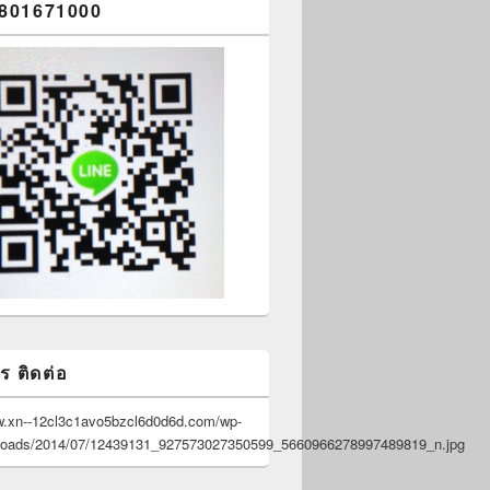
0801671000
ร ติดต่อ
w.xn--12cl3c1avo5bzcl6d0d6d.com/wp-
ploads/2014/07/12439131_927573027350599_5660966278997489819_n.jpg