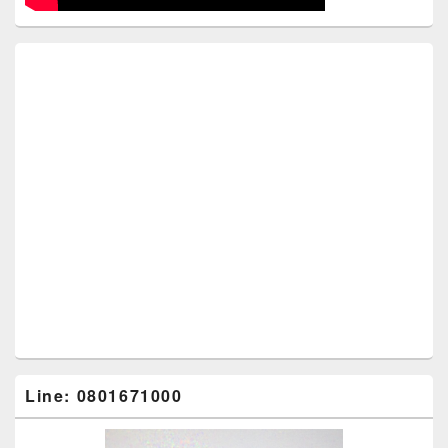
Line: 0801671000