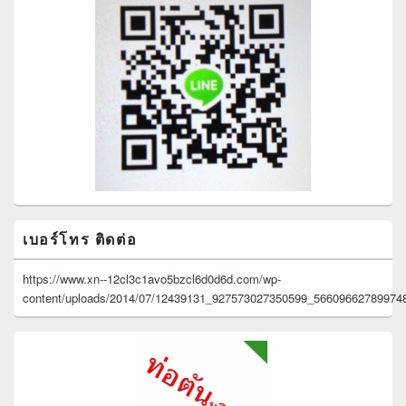
เบอร์โทร ติดต่อ
https://www.xn--12cl3c1avo5bzcl6d0d6d.com/wp-
content/uploads/2014/07/12439131_927573027350599_566096627899748