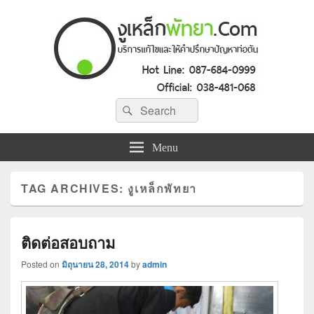
งูเหล็กพัทยา.com
Search
บริการแก้ไขปัญหาท่อตันด้วย งูเหล็ก
Search
for:
Menu
TAG ARCHIVES:
งูเหล็กพัทยา
ติดต่อสอบถาม
Posted on
มิถุนายน 28, 2014
by
admin